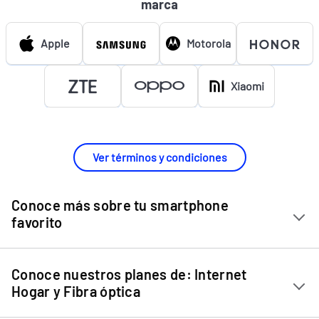
marca
Apple
Motorola
Xiaomi
Ver términos y condiciones
Conoce más sobre tu smartphone
favorito
Chip Entel
Conoce nuestros planes de: Internet
Apple iPhone 11
Hogar y Fibra óptica
Apple iPhone 12 Mini