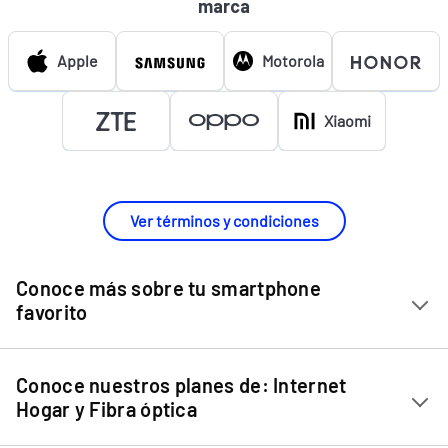
marca
Apple
Motorola
Xiaomi
Ver términos y condiciones
Conoce más sobre tu smartphone
favorito
Chip Entel
Conoce nuestros planes de: Internet
Apple iPhone 11
Hogar y Fibra óptica
Apple iPhone 12 Mini