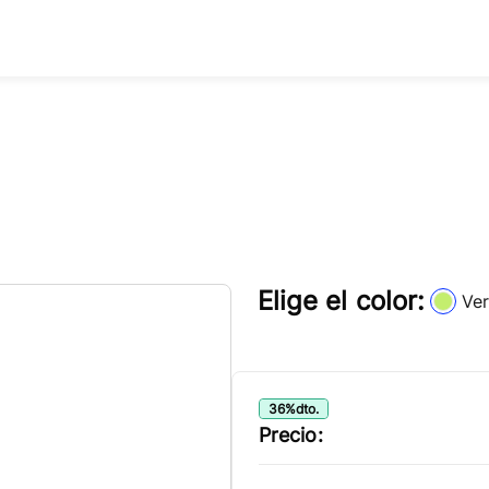
Elige el color:
Ve
36
%
dto.
Precio: