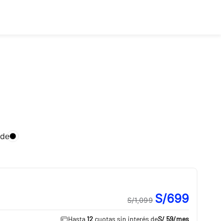
rde
S/699
S/1,099
Hasta
12
cuotas sin interés de
S/ 59
/mes