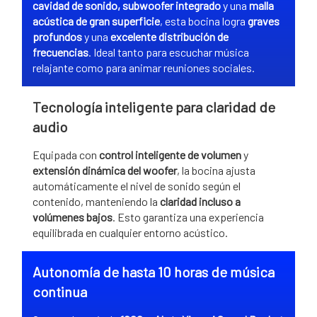
cavidad de sonido, subwoofer integrado
y una
malla
acústica de gran superficie
, esta bocina logra
graves
profundos
y una
excelente distribución de
frecuencias
. Ideal tanto para escuchar música
relajante como para animar reuniones sociales.
Tecnología inteligente para claridad de
audio
Equipada con
control inteligente de volumen
y
extensión dinámica del woofer
, la bocina ajusta
automáticamente el nivel de sonido según el
contenido, manteniendo la
claridad incluso a
volúmenes bajos
. Esto garantiza una experiencia
equilibrada en cualquier entorno acústico.
Autonomía de hasta 10 horas de música
continua