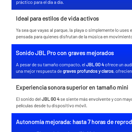
práctico para el día a día.
Ideal para estilos de vida activos
Ya sea que vayas al parque, la playa o simplemente lo uses e
pensada para quienes disfrutan de la música en movimient
Sonido JBL Pro con graves mejorados
A pesar de su tamaño compacto, el
JBL GO 4
ofrece un audi
una mejor respuesta de
graves profundos y claros
, ofrecie
Experiencia sonora superior en tamaño mini
El sonido del
JBL GO 4
se siente más envolvente y con mayor
películas desde tu dispositivo móvil.
Autonomía mejorada: hasta 7 horas de repro