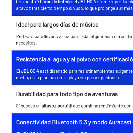
Con hasta
7 horas de batería
, el
JBL GO 4
ofrece reproducci
altavoz tras cierto tiempo sin uso, lo que prolonga aún má
Ideal para largos días de música
Perfecto para llevarlo a una parrillada, al gimnasio o a un 
necesites.
Resistencia al agua y al polvo con certificaci
El
JBL GO 4
está diseñado para resistir ambientes exigente
ducha, en la piscina o en la playa sin preocupaciones.
Durabilidad para todo tipo de aventuras
Si buscas un
altavoz portátil
que combina rendimiento con r
Conectividad Bluetooth 5.3 y modo Auracast