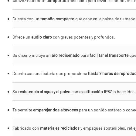
Altavoz Bluetooth
ultraportátil
diseñado para llevar el sonido JBL P
Cuenta con un
tamaño compacto
que cabe en la palma de tu mano
Ofrece un
audio claro
con graves potentes y profundos.
Su diseño incluye un
aro rediseñado
para
facilitar el transporte
que 
Cuenta con una batería que proporciona
hasta 7 horas de reprodu
Su
resistencia al agua y al polvo
con
clasificación IP67
lo hace ideal
Te permite
emparejar dos altavoces
para un sonido estéreo o conec
Fabricado con
materiales reciclados
y empaques sostenibles, refl