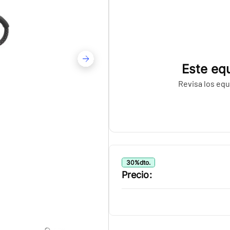
Este equ
Revisa los equ
30
%
dto.
Precio: