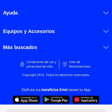
Honor 200
Honor 200 Lite
Ayuda
Honor 200 Pro
Honor Magic 5 Lite
Equipos y Accesorios
Honor Magic 6 Lite
Honor X5b
Más buscados
Honor X5b Plus
Honor X6
Condiciones de uso y
Libro de
privacidad del sitio.
Reclamaciones
Honor X6a
Copyright 2023. Todos los derechos reservados.
Honor X6b
Honor X6a Plus
Disfruta tus
beneficios Entel
desde tu App
Honor X7
Honor X7a
Honor X7b