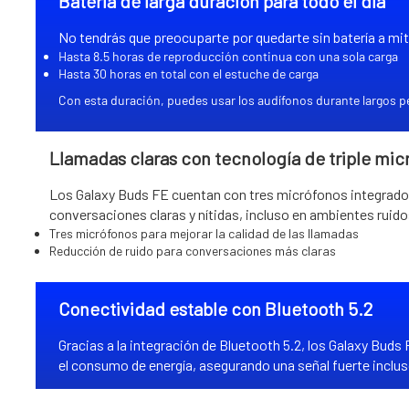
Batería de larga duración para todo el día
No tendrás que preocuparte por quedarte sin batería a mi
Hasta 8.5 horas de reproducción continua con una sola carga
Hasta 30 horas en total con el estuche de carga
Con esta duración, puedes usar los audífonos durante largos per
Llamadas claras con tecnología de triple mic
Los Galaxy Buds FE cuentan con tres micrófonos integrados q
conversaciones claras y nítidas, incluso en ambientes ruid
Tres micrófonos para mejorar la calidad de las llamadas
Reducción de ruido para conversaciones más claras
Conectividad estable con Bluetooth 5.2
Gracias a la integración de Bluetooth 5.2, los Galaxy Buds
el consumo de energía, asegurando una señal fuerte inclus