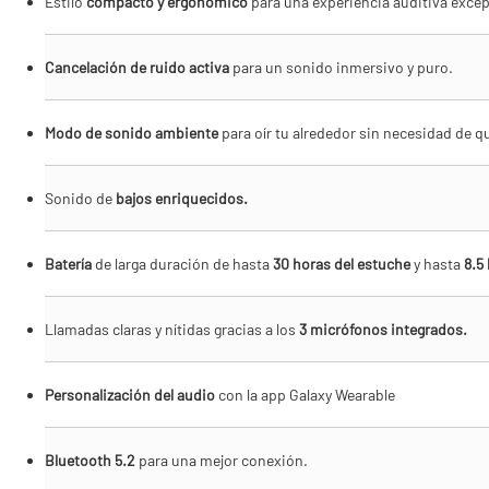
Estilo
compacto y ergonómico
para una experiencia auditiva excep
Cancelación de ruido activa
para un sonido inmersivo y puro.
Modo de sonido ambiente
para oír tu alrededor sin necesidad de qu
Sonido de
bajos enriquecidos.
Batería
de larga duración de hasta
30 horas del estuche
y hasta
8.5 
Llamadas claras y nítidas gracias a los
3 micrófonos integrados.
Personalización del audio
con la app Galaxy Wearable
Bluetooth 5.2
para una mejor conexión.