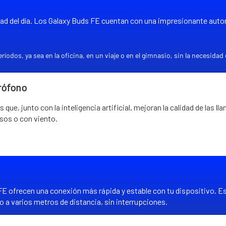
tad del día. Los Galaxy Buds FE cuentan con una impresionante aut
íodos, ya sea en la oficina, en un viaje o en el gimnasio, sin la necesid
rófono
ue, junto con la inteligencia artificial, mejoran la calidad de las l
osos o con viento.
 FE ofrecen una conexión más rápida y estable con tu dispositivo. Es
o a varios metros de distancia, sin interrupciones.