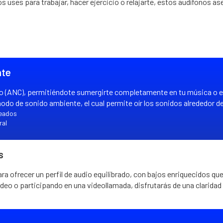
los uses para trabajar, hacer ejercicio o relajarte, estos audífonos 
nte
o (ANC), permitiéndote sumergirte completamente en tu música o en
odo de sonido ambiente, el cual permite oír los sonidos alrededor de 
seados
ral
s
ra ofrecer un perfil de audio equilibrado, con bajos enriquecidos q
deo o participando en una videollamada, disfrutarás de una clarida