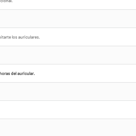
cional.
itarte los auriculares.
horas del auricular.