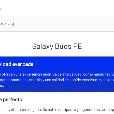
.
mm / 5.6 g.
Galaxy Buds FE
vidad avanzada
e ofrecen una experiencia auditiva de alta calidad, combinando te
 impresionante autonomía y una calidad de sonido envolvente, estos 
es.
e perfecto
dad y el uso prolongado. Su estilo compacto y ergonómico se adapt