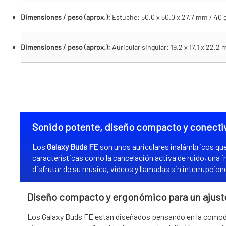
Dimensiones / peso (aprox.):
Estuche: 50.0 x 50.0 x 27.7 mm / 40 g
Dimensiones / peso (aprox.):
Auricular singular: 19.2 x 17.1 x 22.2 
Sonido potente, diseño compacto y conecti
Los
Galaxy Buds FE
son unos auriculares inalámbricos qu
características como la cancelación activa de ruido, una
disfrutar de su música, videos y llamadas sin interrupcion
Diseño compacto y ergonómico para un ajust
Los Galaxy Buds FE están diseñados pensando en la comodi