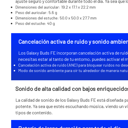
ajuste seguro y confortable durante todo el día. Ya sea que 
Dimensiones del auricular: 19.2 x 17.1 x 22.2 mm
Peso del auricular: 5.6 g
Dimensiones del estuche: 50.0 x 50.0 x 27.7 mm
Peso del estuche: 40 g
Cancelación activa de ruido y sonido ambie
Los Galaxy Buds FE incorporan cancelación activa de ruid
necesitas estar al tanto de tu entorno, puedes activar el m
Cancelación activa de ruido (ANC) para bloquear ruidos no de
Modo de sonido ambiente para oír tu alrededor de manera natu
Sonido de alta calidad con bajos enriquecido
La calidad de sonido de los Galaxy Buds FE está diseñada pa
potente. Ya sea que estés escuchando música, viendo un vi
tipos de contenido.