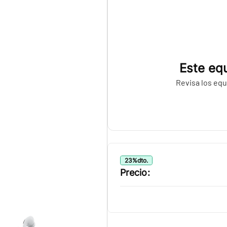
Este equ
Revisa los equ
23
%
dto.
Precio: