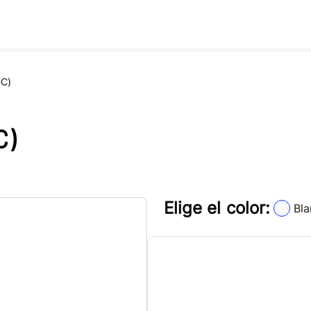
-C)
C)
Elige el color:
Bl