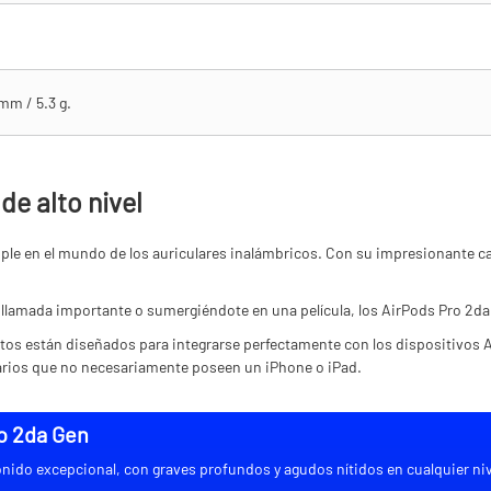
 mm / 5.3 g.
de alto nivel
ple en el mundo de los auriculares inalámbricos. Con su impresionante ca
.
 llamada importante o sumergiéndote en una película, los AirPods Pro 2da 
stos están diseñados para integrarse perfectamente con los dispositivos
uarios que no necesariamente poseen un iPhone o iPad.
ro 2da Gen
nido excepcional, con graves profundos y agudos nítidos en cualquier nive