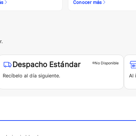
ás
Conocer más
r.
Despacho Estándar
No
Disponible
Recíbelo al día siguiente.
Al 