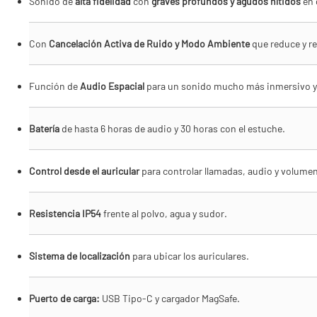
Sonido de
alta fidelidad
con
graves profundos y agudos nítidos
en 
Con
Cancelación Activa de Ruido y Modo Ambiente
que reduce y re
Función de
Audio Espacial
para un sonido mucho más inmersivo y
Batería
de hasta 6 horas de audio y 30 horas con el estuche.
Control desde el auricular
para controlar llamadas, audio y volumen
Resistencia IP54
frente al polvo, agua y sudor.
Sistema de localización
para ubicar los auriculares.
Puerto de carga:
USB Tipo-C y cargador MagSafe.