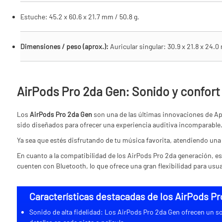
Estuche: 45.2 x 60.6 x 21.7 mm / 50.8 g.
Dimensiones / peso (aprox.):
Auricular singular: 30.9 x 21.8 x 24.0
AirPods Pro 2da Gen: Sonido y confort 
Los
AirPods Pro 2da Gen
son una de las últimas innovaciones de Ap
sido diseñados para ofrecer una experiencia auditiva incomparable
Ya sea que estés disfrutando de tu música favorita, atendiendo una
En cuanto a la compatibilidad de los AirPods Pro 2da generación, e
cuenten con Bluetooth, lo que ofrece una gran flexibilidad para us
Características destacadas de los AirPods P
Sonido de alta fidelidad: Los AirPods Pro 2da Gen ofrecen un so