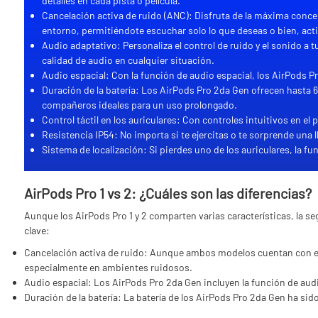
detalles en cada pista o película.
Cancelación activa de ruido (ANC): Disfruta de la máxima concen
entorno, permitiéndote escuchar solo lo que deseas o bien, acti
Audio adaptativo: Personaliza el control de ruido y el sonido a 
calidad de audio en cualquier situación.
Audio espacial: Con la función de audio espacial, los AirPods
Duración de la batería: Los AirPods Pro 2da Gen ofrecen hasta 6
compañeros ideales para un uso prolongado.
Control táctil en los auriculares: Con controles intuitivos en el 
Resistencia IP54: No importa si te ejercitas o te sorprende una ll
Sistema de localización: Si pierdes uno de los auriculares, la fu
AirPods Pro 1 vs 2: ¿Cuáles son las diferencias?
Aunque los AirPods Pro 1 y 2 comparten varias características, la s
clave:
Cancelación activa de ruido: Aunque ambos modelos cuentan con est
especialmente en ambientes ruidosos.
Audio espacial: Los AirPods Pro 2da Gen incluyen la función de audi
Duración de la batería: La batería de los AirPods Pro 2da Gen ha si