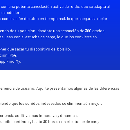
 con una potente cancelación activa de ruido, que se adapta al
u alrededor.
a cancelación de ruido en tiempo real, lo que asegura la mejor
iendo de tu posición, dándote una sensación de 360 grados.
e usan con el estuche de carga, lo que los convierte en
ner que sacar tu dispositivo del bolsillo.
ación IP54.
 app Find My.
periencia de usuario. Aquí te presentamos algunas de las diferencias
ciendo que los sonidos indeseados se eliminen aún mejor,
periencia auditiva más inmersiva y dinámica.
 audio continuo y hasta 30 horas con el estuche de carga.