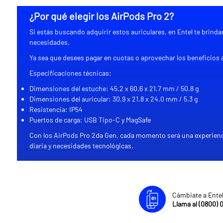
¿Por qué elegir los AirPods Pro 2?
Si estás buscando adquirir estos auriculares, en Entel te brin
necesidades.
Ya sea que desees pagar en cuotas o aprovechar los beneficios a
Especificaciones técnicas:
Dimensiones del estuche: 45.2 x 60.6 x 21.7 mm / 50.8 g
Dimensiones del auricular: 30.9 x 21.8 x 24.0 mm / 5.3 g
Resistencia: IP54
Puertos de carga: USB Tipo-C y MagSafe
Con los AirPods Pro 2da Gen, cada momento será una experiencia
diaria y necesidades tecnológicas.
Cámbiate a Ente
Llama al (0800) 