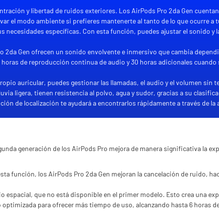
tración y libertad de ruidos exteriores. Los AirPods Pro 2da Gen cuentan
var el modo ambiente si prefieres mantenerte al tanto de lo que ocurre a t
tus necesidades específicas. Con esta función, puedes ajustar el sonido y l
 Pro 2da Gen ofrecen un sonido envolvente e inmersivo que cambia depend
 horas de reproducción continua de audio y 30 horas adicionales cuando s
propio auricular, puedes gestionar las llamadas, el audio y el volumen sin te
uvia ligera, tienen resistencia al polvo, agua y sudor, gracias a su clasific
nción de localización te ayudará a encontrarlos rápidamente a través de la
egunda generación de los AirPods Pro mejora de manera significativa la ex
a función, los AirPods Pro 2da Gen mejoran la cancelación de ruido, ha
o espacial, que no está disponible en el primer modelo. Esto crea una ex
do optimizada para ofrecer más tiempo de uso, alcanzando hasta 6 horas de