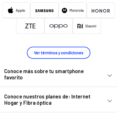
Apple
Motorola
Xiaomi
Ver términos y condiciones
Conoce más sobre tu smartphone
favorito
Chip Entel
Conoce nuestros planes de: Internet
Apple iPhone 11
Hogar y Fibra óptica
Apple iPhone 12 Mini
Internet Hogar
Apple iPhone 12