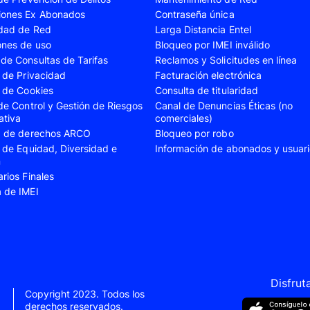
iones Ex Abonados
Contraseña única
A35
Samsung Galaxy A52
Samsung Galaxy A5
idad de Red
Larga Distancia Entel
A55
Samsung Galaxy S20 Fe
Samsung Galaxy S21
ones de uso
Bloqueo por IMEI inválido
de Consultas de Tarifas
Reclamos y Solicitudes en línea
22 Ultra
Samsung Galaxy S23
Samsung Galaxy S23
s de Privacidad
Facturación electrónica
s de Cookies
Consulta de titularidad
S24
Samsung Galaxy S24 Plus
Samsung Galaxy S24
 de Control y Gestión de Riesgos
Canal de Denuncias Éticas (no
Flip 5
Samsung Galaxy Z Fold 4
Samsung Galaxy Z F
ativa
comerciales)
ud de derechos ARCO
Bloqueo por robo
VIVO V40 SE
VIVO Y21s
s de Equidad, Diversidad e
Información de abonados y usuar
n
Xiaomi 11T
Xiaomi 12
arios Finales
Xiaomi 14T
Xiaomi 14 Ultra
a de IMEI
Xiaomi Redmi 9C
Xiaomi Redmi 10 20
Xiaomi Redmi 12C
Xiaomi Redmi 13C
e 10
Xiaomi Redmi Note 10 Pro
Xiaomi Redmi Note 
e 11s
Xiaomi Redmi Note 12
Xiaomi Redmi Note 
Disfrut
Copyright 2023. Todos los
e 13 Pro
derechos reservados.