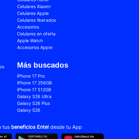
Celulares Xiaomi
2s
Samsung Galaxy A53
Celulares Apple
 Fe
Samsung Galaxy S22
Celulares liberados
Accesorios
 Plus
Samsung Galaxy S23 Ultra
Celulares en oferta
Apple Watch
 Ultra
Samsung Galaxy S24 Fe
Accesorios Apple
old 5
VIVO V21
VIVO Y28s
Más buscados
ios
Xiaomi 12T
iPhone 17 Pro
iPhone 17 256GB
Xiaomi Redmi A1
iPhone 17 512GB
22
Xiaomi Redmi 10A
Galaxy S26 Ultra
Galaxy S26 Plus
Xiaomi Redmi 14C
Galaxy S26
10s
Xiaomi Redmi Note 11
12s
Xiaomi Redmi Note 13
a tus
beneficios Entel
desde tu App