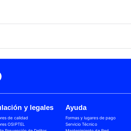
Black Friday
Cyber Monday
Motorola Moto Edge 50
ge 40 Neo
Fusión
Motorola Moto Edge
0
Motorola Moto E32
Motorola Moto G04
 Ed. Esp.
Motorola Moto G20
Motorola Moto G200
4 Power
Motorola Moto G31
Motorola Moto G35
3
Motorola Moto G54
Motorola Moto G84
Oppo A17
Oppo A38
Oppo A58
Oppo A60
Oppo A80
Oppo Reno 10
Oppo Reno 6 Lite
Oppo Reno 7
A02s
Samsung Galaxy A03
Samsung Galaxy A0
lación y legales
Ayuda
A04e
Samsung Galaxy A05
Samsung Galaxy A0
res de calidad
Formas y lugares de pago
A13
Samsung Galaxy A14
Samsung Galaxy A1
ores OSIPTEL
Servicio Técnico
A23
Samsung Galaxy A24
Samsung Galaxy A2
 de Prevención de Delitos
Mantenimiento de Red