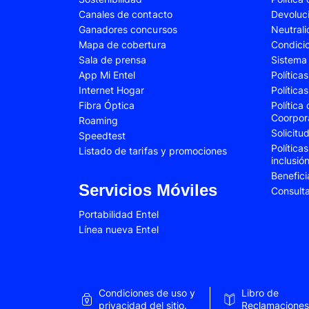
Canales de contacto
Devoluc
Samsung Galaxy A34
Samsung Galaxy 
Ganadores concursos
Neutral
Samsung Galaxy A54
Samsung Galaxy 
Mapa de cobertura
Condici
Sala de prensa
Sistema 
Samsung Galaxy S22 Plus
Samsung Galaxy S
App Mi Entel
Política
Internet Hogar
Política
Samsung Galaxy S23 Fe
Samsung Galaxy 
Fibra Óptica
Política
Samsung Galaxy Z Flip 4
Samsung Galaxy Z 
Coorpor
Roaming
Solicit
Speedtest
VIVO V25e
VIVO V30 SE
Política
Listado de tarifas y promociones
inclusió
VIVO Y53s
VIVO Y55
Benefici
Xiaomi 12T Pro
Xiaomi 13T
Servicios Móviles
Consult
Xiaomi Redmi A2
Xiaomi Redmi 9A
Portabilidad Entel
Línea nueva Entel
Xiaomi Redmi 10C
Xiaomi Redmi 12
Xiaomi Redmi Note 9 Pro
Xiaomi Redmi Not
Xiaomi Redmi Note 11 Pro
Xiaomi Redmi Not
Condiciones de uso y
Libro de
Xiaomi Redmi Not
privacidad del sitio.
Reclamaciones