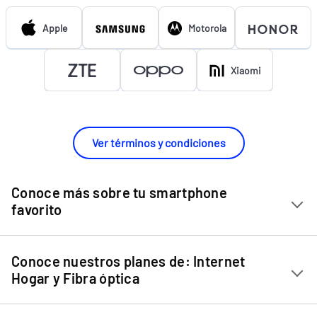
Apple
Motorola
Xiaomi
Ver términos y condiciones
Conoce más sobre tu smartphone
favorito
Chip Entel
Conoce nuestros planes de: Internet
Apple iPhone 11
Hogar y Fibra óptica
Apple iPhone 12 Mini
Internet Hogar
Apple iPhone 12