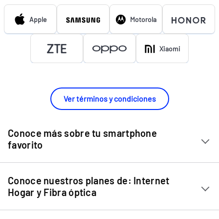
Apple
Motorola
Xiaomi
Ver términos y condiciones
Conoce más sobre tu smartphone
favorito
Chip Entel
Conoce nuestros planes de: Internet
Apple iPhone 11
Hogar y Fibra óptica
Apple iPhone 12 Mini
Internet Hogar
Apple iPhone 12