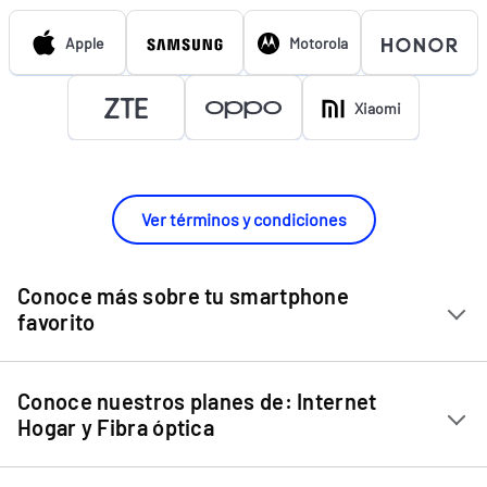
Apple
Motorola
Xiaomi
Ver términos y condiciones
Conoce más sobre tu smartphone
favorito
Chip Entel
Conoce nuestros planes de: Internet
Apple iPhone 11
Hogar y Fibra óptica
Apple iPhone 12 Mini
Internet Hogar
Apple iPhone 12