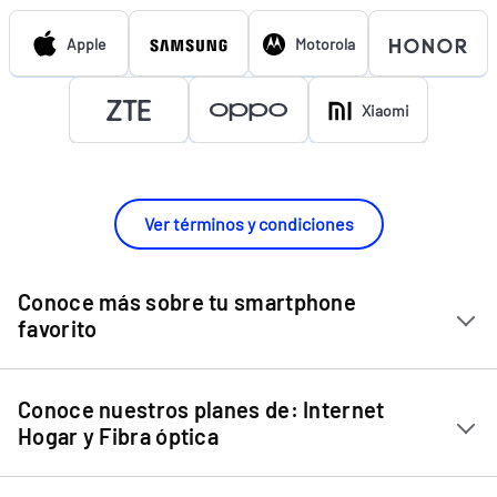
Apple
Motorola
Xiaomi
Ver términos y condiciones
Conoce más sobre tu smartphone
favorito
Chip Entel
Conoce nuestros planes de: Internet
Apple iPhone 11
Hogar y Fibra óptica
Apple iPhone 12 Mini
Internet Hogar
Apple iPhone 12