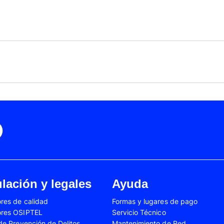
Black Friday
Cyber Monday
Motorola Moto Edge 50
ge 40 Neo
Fusión
Motorola Moto Edge
0
Motorola Moto E32
Motorola Moto G04
 Ed. Esp.
Motorola Moto G20
Motorola Moto G200
4 Power
Motorola Moto G31
Motorola Moto G35
3
Motorola Moto G54
Motorola Moto G84
Oppo A17
Oppo A38
Oppo A58
Oppo A60
Oppo A80
Oppo Reno 10
Oppo Reno 6 Lite
Oppo Reno 7
A02s
Samsung Galaxy A03
Samsung Galaxy A0
lación y legales
Ayuda
A04e
Samsung Galaxy A05
Samsung Galaxy A0
res de calidad
Formas y lugares de pago
A13
Samsung Galaxy A14
Samsung Galaxy A1
ores OSIPTEL
Servicio Técnico
A23
Samsung Galaxy A24
Samsung Galaxy A2
 de Prevención de Delitos
Mantenimiento de Red