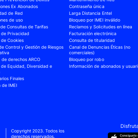
iones Ex Abonados
Contraseña única
A35
Samsung Galaxy A52
Samsung Galaxy A5
idad de Red
Larga Distancia Entel
A55
Samsung Galaxy S20 Fe
Samsung Galaxy S21
ones de uso
Bloqueo por IMEI inválido
de Consultas de Tarifas
Reclamos y Solicitudes en línea
22 Ultra
Samsung Galaxy S23
Samsung Galaxy S23
s de Privacidad
Facturación electrónica
s de Cookies
Consulta de titularidad
S24
Samsung Galaxy S24 Plus
Samsung Galaxy S24
 de Control y Gestión de Riesgos
Canal de Denuncias Éticas (no
Flip 5
Samsung Galaxy Z Fold 4
Samsung Galaxy Z F
ativa
comerciales)
ud de derechos ARCO
Bloqueo por robo
VIVO V40 SE
VIVO Y21s
s de Equidad, Diversidad e
Información de abonados y usuar
n
Xiaomi 11T
Xiaomi 12
arios Finales
Xiaomi 14T
Xiaomi 14 Ultra
a de IMEI
Xiaomi Redmi 9C
Xiaomi Redmi 10 20
Xiaomi Redmi 12C
Xiaomi Redmi 13C
e 10
Xiaomi Redmi Note 10 Pro
Xiaomi Redmi Note 
e 11s
Xiaomi Redmi Note 12
Xiaomi Redmi Note 
Disfrut
Copyright 2023. Todos los
e 13 Pro
derechos reservados.