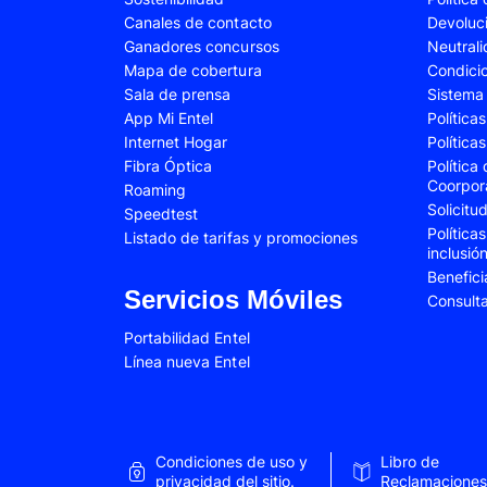
Canales de contacto
Devoluc
Samsung Galaxy A34
Samsung Galaxy 
Ganadores concursos
Neutral
Samsung Galaxy A54
Samsung Galaxy 
Mapa de cobertura
Condici
Sala de prensa
Sistema 
Samsung Galaxy S22 Plus
Samsung Galaxy S
App Mi Entel
Política
Internet Hogar
Política
Samsung Galaxy S23 Fe
Samsung Galaxy 
Fibra Óptica
Política
Samsung Galaxy Z Flip 4
Samsung Galaxy Z 
Coorpor
Roaming
Solicit
Speedtest
VIVO V25e
VIVO V30 SE
Política
Listado de tarifas y promociones
inclusió
VIVO Y53s
VIVO Y55
Benefici
Xiaomi 12T Pro
Xiaomi 13T
Servicios Móviles
Consult
Xiaomi Redmi A2
Xiaomi Redmi 9A
Portabilidad Entel
Línea nueva Entel
Xiaomi Redmi 10C
Xiaomi Redmi 12
Xiaomi Redmi Note 9 Pro
Xiaomi Redmi Not
Xiaomi Redmi Note 11 Pro
Xiaomi Redmi Not
Condiciones de uso y
Libro de
Xiaomi Redmi Not
privacidad del sitio.
Reclamaciones