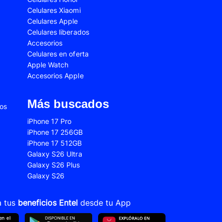
Celulares Xiaomi
2s
Samsung Galaxy A53
Celulares Apple
 Fe
Samsung Galaxy S22
Celulares liberados
Accesorios
 Plus
Samsung Galaxy S23 Ultra
Celulares en oferta
Apple Watch
 Ultra
Samsung Galaxy S24 Fe
Accesorios Apple
old 5
VIVO V21
VIVO Y28s
Más buscados
ios
Xiaomi 12T
iPhone 17 Pro
iPhone 17 256GB
Xiaomi Redmi A1
iPhone 17 512GB
22
Xiaomi Redmi 10A
Galaxy S26 Ultra
Galaxy S26 Plus
Xiaomi Redmi 14C
Galaxy S26
10s
Xiaomi Redmi Note 11
12s
Xiaomi Redmi Note 13
a tus
beneficios Entel
desde tu App