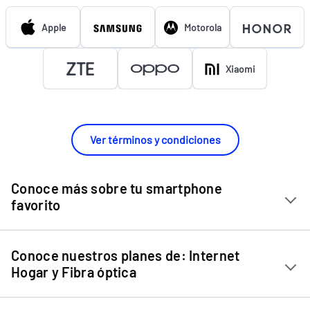
Apple
Motorola
Xiaomi
Ver términos y condiciones
Conoce más sobre tu smartphone
favorito
Chip Entel
Conoce nuestros planes de: Internet
Apple iPhone 11
Hogar y Fibra óptica
Apple iPhone 12 Mini
Internet Hogar
Apple iPhone 12