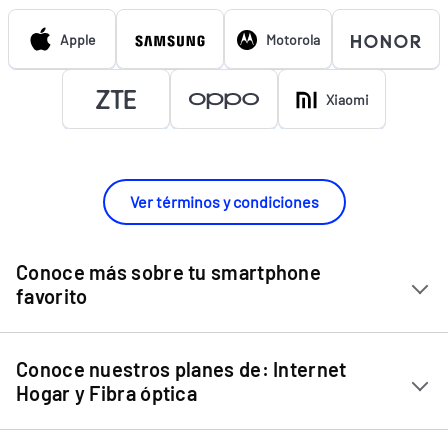
Apple
Motorola
Xiaomi
Ver términos y condiciones
Conoce más sobre tu smartphone
favorito
Chip Entel
Conoce nuestros planes de: Internet
Apple iPhone 11
Hogar y Fibra óptica
Apple iPhone 12 Mini
Internet Hogar
Apple iPhone 12