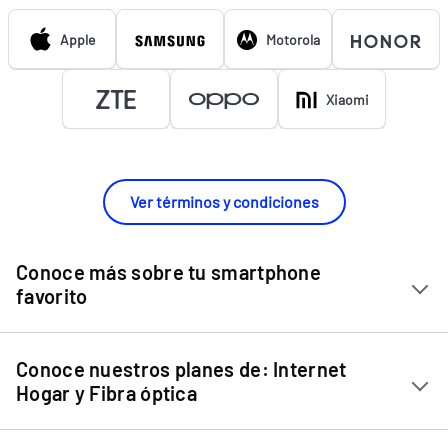
Apple
Motorola
Xiaomi
Ver términos y condiciones
Conoce más sobre tu smartphone
favorito
Chip Entel
Conoce nuestros planes de: Internet
Apple iPhone 11
Hogar y Fibra óptica
Apple iPhone 12 Mini
Internet Hogar
Apple iPhone 12