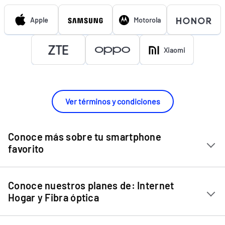
Apple
Motorola
Xiaomi
Ver términos y condiciones
Conoce más sobre tu smartphone
favorito
Chip Entel
Conoce nuestros planes de: Internet
Apple iPhone 11
Hogar y Fibra óptica
Apple iPhone 12 Mini
Internet Hogar
Apple iPhone 12