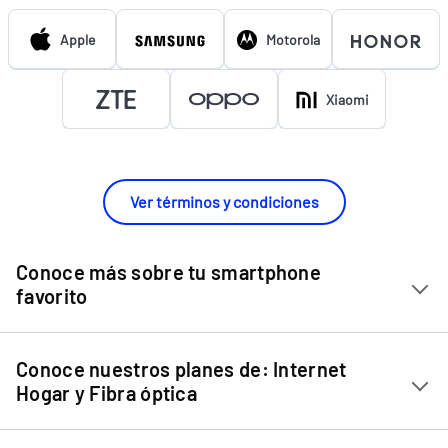
Apple
Motorola
Xiaomi
Ver términos y condiciones
Conoce más sobre tu smartphone
favorito
Chip Entel
Conoce nuestros planes de: Internet
Apple iPhone 11
Hogar y Fibra óptica
Apple iPhone 12 Mini
Internet Hogar
Apple iPhone 12