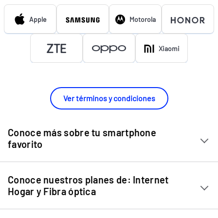
Apple
Motorola
Xiaomi
Ver términos y condiciones
Conoce más sobre tu smartphone
favorito
Chip Entel
Conoce nuestros planes de: Internet
Apple iPhone 11
Hogar y Fibra óptica
Apple iPhone 12 Mini
Internet Hogar
Apple iPhone 12