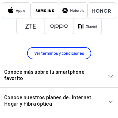
Apple
Motorola
Xiaomi
Ver términos y condiciones
Conoce más sobre tu smartphone
favorito
Chip Entel
Conoce nuestros planes de: Internet
Apple iPhone 11
Hogar y Fibra óptica
Apple iPhone 12 Mini
Internet Hogar
Apple iPhone 12