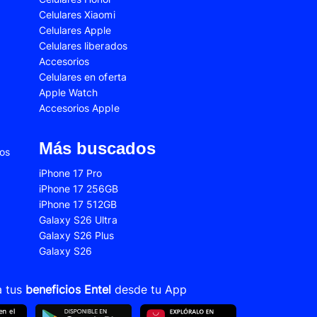
Celulares Xiaomi
2s
Samsung Galaxy A53
Celulares Apple
 Fe
Samsung Galaxy S22
Celulares liberados
Accesorios
 Plus
Samsung Galaxy S23 Ultra
Celulares en oferta
Apple Watch
 Ultra
Samsung Galaxy S24 Fe
Accesorios Apple
old 5
VIVO V21
VIVO Y28s
Más buscados
ios
Xiaomi 12T
iPhone 17 Pro
iPhone 17 256GB
Xiaomi Redmi A1
iPhone 17 512GB
22
Xiaomi Redmi 10A
Galaxy S26 Ultra
Galaxy S26 Plus
Xiaomi Redmi 14C
Galaxy S26
10s
Xiaomi Redmi Note 11
12s
Xiaomi Redmi Note 13
a tus
beneficios Entel
desde tu App