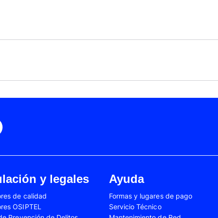
Black Friday
Cyber Monday
Motorola Moto Edge 50
ge 40 Neo
Fusión
Motorola Moto Edge
0
Motorola Moto E32
Motorola Moto G04
 Ed. Esp.
Motorola Moto G20
Motorola Moto G200
4 Power
Motorola Moto G31
Motorola Moto G35
3
Motorola Moto G54
Motorola Moto G84
Oppo A17
Oppo A38
Oppo A58
Oppo A60
Oppo A80
Oppo Reno 10
Oppo Reno 6 Lite
Oppo Reno 7
A02s
Samsung Galaxy A03
Samsung Galaxy A0
lación y legales
Ayuda
A04e
Samsung Galaxy A05
Samsung Galaxy A0
res de calidad
Formas y lugares de pago
A13
Samsung Galaxy A14
Samsung Galaxy A1
ores OSIPTEL
Servicio Técnico
A23
Samsung Galaxy A24
Samsung Galaxy A2
 de Prevención de Delitos
Mantenimiento de Red