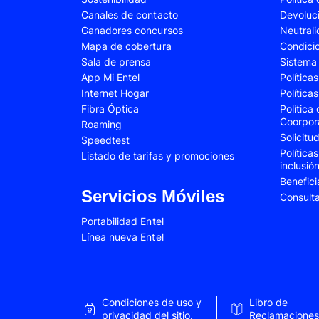
Canales de contacto
Devoluc
Samsung Galaxy A34
Samsung Galaxy 
Ganadores concursos
Neutral
Samsung Galaxy A54
Samsung Galaxy 
Mapa de cobertura
Condici
Sala de prensa
Sistema 
Samsung Galaxy S22 Plus
Samsung Galaxy S
App Mi Entel
Política
Internet Hogar
Política
Samsung Galaxy S23 Fe
Samsung Galaxy 
Fibra Óptica
Política
Samsung Galaxy Z Flip 4
Samsung Galaxy Z 
Coorpor
Roaming
Solicit
Speedtest
VIVO V25e
VIVO V30 SE
Política
Listado de tarifas y promociones
inclusió
VIVO Y53s
VIVO Y55
Benefici
Xiaomi 12T Pro
Xiaomi 13T
Servicios Móviles
Consult
Xiaomi Redmi A2
Xiaomi Redmi 9A
Portabilidad Entel
Línea nueva Entel
Xiaomi Redmi 10C
Xiaomi Redmi 12
Xiaomi Redmi Note 9 Pro
Xiaomi Redmi Not
Xiaomi Redmi Note 11 Pro
Xiaomi Redmi Not
Condiciones de uso y
Libro de
Xiaomi Redmi Not
privacidad del sitio.
Reclamaciones