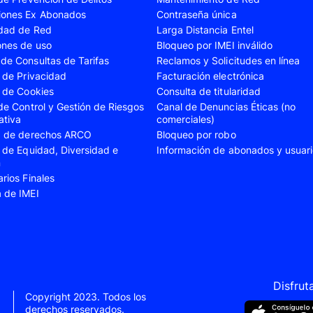
iones Ex Abonados
Contraseña única
A35
Samsung Galaxy A52
Samsung Galaxy A5
idad de Red
Larga Distancia Entel
A55
Samsung Galaxy S20 Fe
Samsung Galaxy S21
ones de uso
Bloqueo por IMEI inválido
de Consultas de Tarifas
Reclamos y Solicitudes en línea
22 Ultra
Samsung Galaxy S23
Samsung Galaxy S23
s de Privacidad
Facturación electrónica
s de Cookies
Consulta de titularidad
S24
Samsung Galaxy S24 Plus
Samsung Galaxy S24
 de Control y Gestión de Riesgos
Canal de Denuncias Éticas (no
Flip 5
Samsung Galaxy Z Fold 4
Samsung Galaxy Z F
ativa
comerciales)
ud de derechos ARCO
Bloqueo por robo
VIVO V40 SE
VIVO Y21s
s de Equidad, Diversidad e
Información de abonados y usuar
n
Xiaomi 11T
Xiaomi 12
arios Finales
Xiaomi 14T
Xiaomi 14 Ultra
a de IMEI
Xiaomi Redmi 9C
Xiaomi Redmi 10 20
Xiaomi Redmi 12C
Xiaomi Redmi 13C
e 10
Xiaomi Redmi Note 10 Pro
Xiaomi Redmi Note 
e 11s
Xiaomi Redmi Note 12
Xiaomi Redmi Note 
Disfrut
Copyright 2023. Todos los
e 13 Pro
derechos reservados.