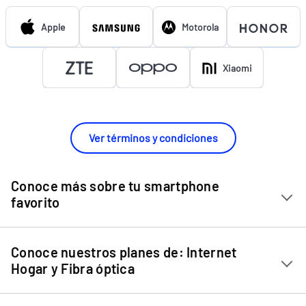
Apple
Motorola
Xiaomi
Ver términos y condiciones
Conoce más sobre tu smartphone
favorito
Chip Entel
Conoce nuestros planes de: Internet
Apple iPhone 11
Hogar y Fibra óptica
Apple iPhone 12 Mini
Internet Hogar
Apple iPhone 12