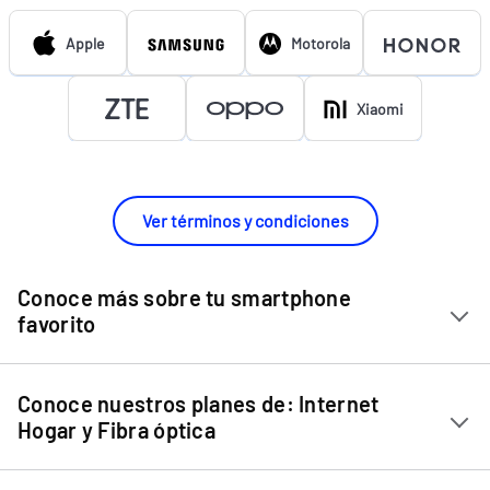
Apple
Motorola
Xiaomi
Ver términos y condiciones
Conoce más sobre tu smartphone
favorito
Chip Entel
Conoce nuestros planes de: Internet
Apple iPhone 11
Hogar y Fibra óptica
Apple iPhone 12 Mini
Internet Hogar
Apple iPhone 12