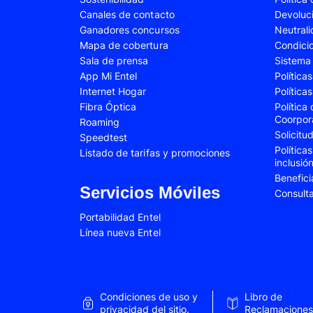
Canales de contacto
Devoluc
Samsung Galaxy A34
Samsung Galaxy 
Ganadores concursos
Neutral
Samsung Galaxy A54
Samsung Galaxy 
Mapa de cobertura
Condici
Sala de prensa
Sistema 
Samsung Galaxy S22 Plus
Samsung Galaxy S
App Mi Entel
Política
Internet Hogar
Política
Samsung Galaxy S23 Fe
Samsung Galaxy 
Fibra Óptica
Política
Samsung Galaxy Z Flip 4
Samsung Galaxy Z 
Coorpor
Roaming
Solicit
Speedtest
VIVO V25e
VIVO V30 SE
Política
Listado de tarifas y promociones
inclusió
VIVO Y53s
VIVO Y55
Benefici
Xiaomi 12T Pro
Xiaomi 13T
Servicios Móviles
Consult
Xiaomi Redmi A2
Xiaomi Redmi 9A
Portabilidad Entel
Línea nueva Entel
Xiaomi Redmi 10C
Xiaomi Redmi 12
Xiaomi Redmi Note 9 Pro
Xiaomi Redmi Not
Xiaomi Redmi Note 11 Pro
Xiaomi Redmi Not
Condiciones de uso y
Libro de
Xiaomi Redmi Not
privacidad del sitio.
Reclamaciones