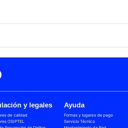
Black Friday
Cyber Monday
Motorola Moto Edge 50
ge 40 Neo
Fusión
Motorola Moto Edge
0
Motorola Moto E32
Motorola Moto G04
 Ed. Esp.
Motorola Moto G20
Motorola Moto G200
4 Power
Motorola Moto G31
Motorola Moto G35
3
Motorola Moto G54
Motorola Moto G84
Oppo A17
Oppo A38
Oppo A58
Oppo A60
Oppo A80
Oppo Reno 10
Oppo Reno 6 Lite
Oppo Reno 7
A02s
Samsung Galaxy A03
Samsung Galaxy A0
lación y legales
Ayuda
A04e
Samsung Galaxy A05
Samsung Galaxy A0
res de calidad
Formas y lugares de pago
A13
Samsung Galaxy A14
Samsung Galaxy A1
ores OSIPTEL
Servicio Técnico
A23
Samsung Galaxy A24
Samsung Galaxy A2
 de Prevención de Delitos
Mantenimiento de Red