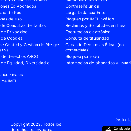
iones Ex Abonados
Contraseña única
A35
Samsung Galaxy A52
Samsung Galaxy A5
idad de Red
Larga Distancia Entel
A55
Samsung Galaxy S20 Fe
Samsung Galaxy S21
ones de uso
Bloqueo por IMEI inválido
de Consultas de Tarifas
Reclamos y Solicitudes en línea
22 Ultra
Samsung Galaxy S23
Samsung Galaxy S23
s de Privacidad
Facturación electrónica
s de Cookies
Consulta de titularidad
S24
Samsung Galaxy S24 Plus
Samsung Galaxy S24
 de Control y Gestión de Riesgos
Canal de Denuncias Éticas (no
Flip 5
Samsung Galaxy Z Fold 4
Samsung Galaxy Z F
ativa
comerciales)
ud de derechos ARCO
Bloqueo por robo
VIVO V40 SE
VIVO Y21s
s de Equidad, Diversidad e
Información de abonados y usuar
n
Xiaomi 11T
Xiaomi 12
arios Finales
Xiaomi 14T
Xiaomi 14 Ultra
a de IMEI
Xiaomi Redmi 9C
Xiaomi Redmi 10 20
Xiaomi Redmi 12C
Xiaomi Redmi 13C
e 10
Xiaomi Redmi Note 10 Pro
Xiaomi Redmi Note 
e 11s
Xiaomi Redmi Note 12
Xiaomi Redmi Note 
Disfrut
Copyright 2023. Todos los
e 13 Pro
derechos reservados.