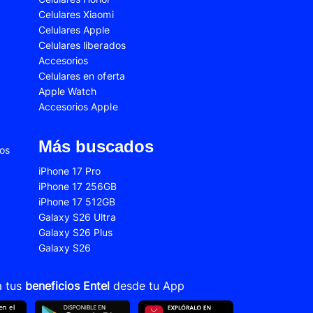
Celulares Xiaomi
2s
Samsung Galaxy A53
Celulares Apple
 Fe
Samsung Galaxy S22
Celulares liberados
Accesorios
 Plus
Samsung Galaxy S23 Ultra
Celulares en oferta
Apple Watch
 Ultra
Samsung Galaxy S24 Fe
Accesorios Apple
old 5
VIVO V21
VIVO Y28s
Más buscados
ios
Xiaomi 12T
iPhone 17 Pro
iPhone 17 256GB
Xiaomi Redmi A1
iPhone 17 512GB
22
Xiaomi Redmi 10A
Galaxy S26 Ultra
Galaxy S26 Plus
Xiaomi Redmi 14C
Galaxy S26
10s
Xiaomi Redmi Note 11
12s
Xiaomi Redmi Note 13
a tus
beneficios Entel
desde tu App