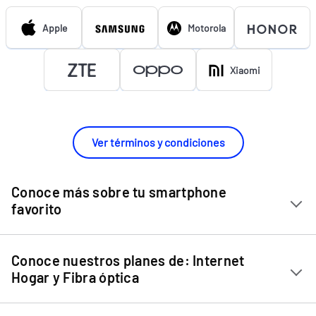
Apple
Motorola
Xiaomi
Ver términos y condiciones
Conoce más sobre tu smartphone
favorito
Chip Entel
Conoce nuestros planes de: Internet
Apple iPhone 11
Hogar y Fibra óptica
Apple iPhone 12 Mini
Internet Hogar
Apple iPhone 12