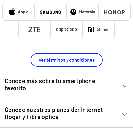
Apple
Motorola
Xiaomi
Ver términos y condiciones
Conoce más sobre tu smartphone
favorito
Chip Entel
Conoce nuestros planes de: Internet
Apple iPhone 11
Hogar y Fibra óptica
Apple iPhone 12 Mini
Internet Hogar
Apple iPhone 12