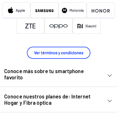
Apple
Motorola
Xiaomi
Ver términos y condiciones
Conoce más sobre tu smartphone
favorito
Chip Entel
Conoce nuestros planes de: Internet
Apple iPhone 11
Hogar y Fibra óptica
Apple iPhone 12 Mini
Internet Hogar
Apple iPhone 12