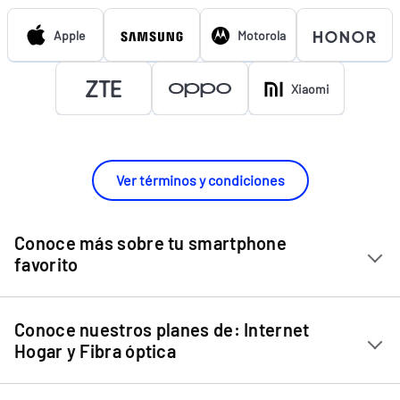
Apple
Motorola
Xiaomi
Ver términos y condiciones
Conoce más sobre tu smartphone
favorito
Chip Entel
Conoce nuestros planes de: Internet
Apple iPhone 11
Hogar y Fibra óptica
Apple iPhone 12 Mini
Internet Hogar
Apple iPhone 12