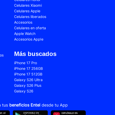
Celulares Xiaomi
2s
Samsung Galaxy A53
Celulares Apple
 Fe
Samsung Galaxy S22
Celulares liberados
Accesorios
 Plus
Samsung Galaxy S23 Ultra
Celulares en oferta
Apple Watch
 Ultra
Samsung Galaxy S24 Fe
Accesorios Apple
old 5
VIVO V21
VIVO Y28s
Más buscados
ios
Xiaomi 12T
iPhone 17 Pro
iPhone 17 256GB
Xiaomi Redmi A1
iPhone 17 512GB
22
Xiaomi Redmi 10A
Galaxy S26 Ultra
Galaxy S26 Plus
Xiaomi Redmi 14C
Galaxy S26
10s
Xiaomi Redmi Note 11
12s
Xiaomi Redmi Note 13
a tus
beneficios Entel
desde tu App