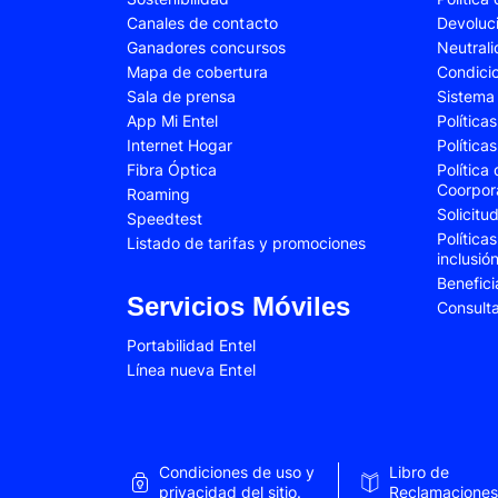
Canales de contacto
Devoluc
Samsung Galaxy A34
Samsung Galaxy 
Ganadores concursos
Neutral
Samsung Galaxy A54
Samsung Galaxy 
Mapa de cobertura
Condici
Sala de prensa
Sistema 
Samsung Galaxy S22 Plus
Samsung Galaxy S
App Mi Entel
Política
Internet Hogar
Política
Samsung Galaxy S23 Fe
Samsung Galaxy 
Fibra Óptica
Política
Samsung Galaxy Z Flip 4
Samsung Galaxy Z 
Coorpor
Roaming
Solicit
Speedtest
VIVO V25e
VIVO V30 SE
Política
Listado de tarifas y promociones
inclusió
VIVO Y53s
VIVO Y55
Benefici
Xiaomi 12T Pro
Xiaomi 13T
Servicios Móviles
Consult
Xiaomi Redmi A2
Xiaomi Redmi 9A
Portabilidad Entel
Línea nueva Entel
Xiaomi Redmi 10C
Xiaomi Redmi 12
Xiaomi Redmi Note 9 Pro
Xiaomi Redmi Not
Xiaomi Redmi Note 11 Pro
Xiaomi Redmi Not
Condiciones de uso y
Libro de
Xiaomi Redmi Not
privacidad del sitio.
Reclamaciones