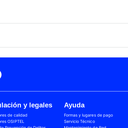
Black Friday
Cyber Monday
Motorola Moto Edge 50
ge 40 Neo
Fusión
Motorola Moto Edge
0
Motorola Moto E32
Motorola Moto G04
 Ed. Esp.
Motorola Moto G20
Motorola Moto G200
4 Power
Motorola Moto G31
Motorola Moto G35
3
Motorola Moto G54
Motorola Moto G84
Oppo A17
Oppo A38
Oppo A58
Oppo A60
Oppo A80
Oppo Reno 10
Oppo Reno 6 Lite
Oppo Reno 7
A02s
Samsung Galaxy A03
Samsung Galaxy A0
lación y legales
Ayuda
A04e
Samsung Galaxy A05
Samsung Galaxy A0
res de calidad
Formas y lugares de pago
A13
Samsung Galaxy A14
Samsung Galaxy A1
ores OSIPTEL
Servicio Técnico
A23
Samsung Galaxy A24
Samsung Galaxy A2
 de Prevención de Delitos
Mantenimiento de Red