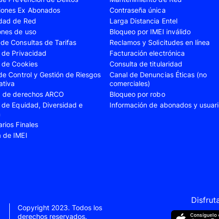
iones Ex Abonados
Contraseña única
A35
Samsung Galaxy A52
Samsung Galaxy A5
idad de Red
Larga Distancia Entel
A55
Samsung Galaxy S20 Fe
Samsung Galaxy S21
ones de uso
Bloqueo por IMEI inválido
de Consultas de Tarifas
Reclamos y Solicitudes en línea
22 Ultra
Samsung Galaxy S23
Samsung Galaxy S23
s de Privacidad
Facturación electrónica
s de Cookies
Consulta de titularidad
S24
Samsung Galaxy S24 Plus
Samsung Galaxy S24
 de Control y Gestión de Riesgos
Canal de Denuncias Éticas (no
Flip 5
Samsung Galaxy Z Fold 4
Samsung Galaxy Z F
ativa
comerciales)
ud de derechos ARCO
Bloqueo por robo
VIVO V40 SE
VIVO Y21s
s de Equidad, Diversidad e
Información de abonados y usuar
n
Xiaomi 11T
Xiaomi 12
arios Finales
Xiaomi 14T
Xiaomi 14 Ultra
a de IMEI
Xiaomi Redmi 9C
Xiaomi Redmi 10 20
Xiaomi Redmi 12C
Xiaomi Redmi 13C
e 10
Xiaomi Redmi Note 10 Pro
Xiaomi Redmi Note 
e 11s
Xiaomi Redmi Note 12
Xiaomi Redmi Note 
Disfrut
Copyright 2023. Todos los
e 13 Pro
derechos reservados.