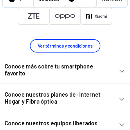
Xiaomi
Ver términos y condiciones
Conoce más sobre tu smartphone
favorito
Chip Entel
Conoce nuestros planes de: Internet
Apple iPhone 11
Hogar y Fibra óptica
Apple iPhone 12 Mini
Internet Hogar
Apple iPhone 12
Conoce nuestros equipos liberados
Fibra Óptica
Apple iPhone 13 Mini