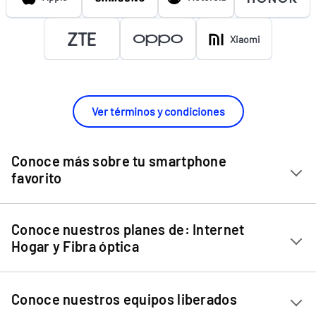
Xiaomi
Ver términos y condiciones
Conoce más sobre tu smartphone
favorito
Chip Entel
Conoce nuestros planes de: Internet
Apple iPhone 11
Hogar y Fibra óptica
Apple iPhone 12 Mini
Internet Hogar
Apple iPhone 12
Conoce nuestros equipos liberados
Fibra Óptica
Apple iPhone 13 Mini