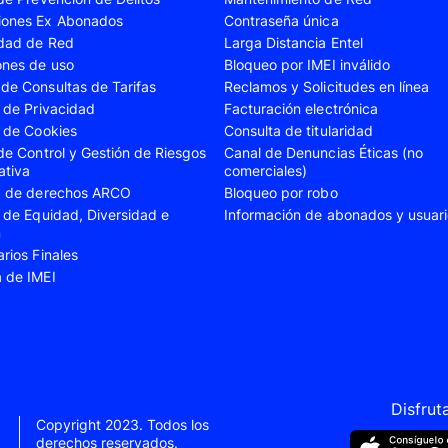
iones Ex Abonados
Contraseña única
A35
Samsung Galaxy A52
Samsung Galaxy A5
idad de Red
Larga Distancia Entel
A55
Samsung Galaxy S20 Fe
Samsung Galaxy S21
ones de uso
Bloqueo por IMEI inválido
de Consultas de Tarifas
Reclamos y Solicitudes en línea
22 Ultra
Samsung Galaxy S23
Samsung Galaxy S23
s de Privacidad
Facturación electrónica
s de Cookies
Consulta de titularidad
S24
Samsung Galaxy S24 Plus
Samsung Galaxy S24
 de Control y Gestión de Riesgos
Canal de Denuncias Éticas (no
Flip 5
Samsung Galaxy Z Fold 4
Samsung Galaxy Z F
ativa
comerciales)
ud de derechos ARCO
Bloqueo por robo
VIVO V40 SE
VIVO Y21s
s de Equidad, Diversidad e
Información de abonados y usuar
n
Xiaomi 11T
Xiaomi 12
arios Finales
Xiaomi 14T
Xiaomi 14 Ultra
a de IMEI
Xiaomi Redmi 9C
Xiaomi Redmi 10 20
Xiaomi Redmi 12C
Xiaomi Redmi 13C
e 10
Xiaomi Redmi Note 10 Pro
Xiaomi Redmi Note 
e 11s
Xiaomi Redmi Note 12
Xiaomi Redmi Note 
Disfrut
Copyright 2023. Todos los
e 13 Pro
derechos reservados.