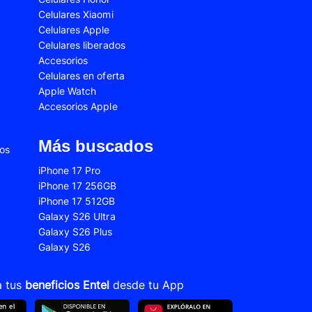
Celulares Xiaomi
2s
Samsung Galaxy A53
Celulares Apple
 Fe
Samsung Galaxy S22
Celulares liberados
Accesorios
 Plus
Samsung Galaxy S23 Ultra
Celulares en oferta
Apple Watch
 Ultra
Samsung Galaxy S24 Fe
Accesorios Apple
old 5
VIVO V21
VIVO Y28s
Más buscados
ios
Xiaomi 12T
iPhone 17 Pro
iPhone 17 256GB
Xiaomi Redmi A1
iPhone 17 512GB
22
Xiaomi Redmi 10A
Galaxy S26 Ultra
Galaxy S26 Plus
Xiaomi Redmi 14C
Galaxy S26
10s
Xiaomi Redmi Note 11
12s
Xiaomi Redmi Note 13
a tus
beneficios Entel
desde tu App