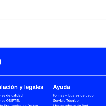
Black Friday
Cyber Monday
Motorola Moto Edge 50
ge 40 Neo
Fusión
Motorola Moto Edge
0
Motorola Moto E32
Motorola Moto G04
 Ed. Esp.
Motorola Moto G20
Motorola Moto G200
4 Power
Motorola Moto G31
Motorola Moto G35
3
Motorola Moto G54
Motorola Moto G84
Oppo A17
Oppo A38
Oppo A58
Oppo A60
Oppo A80
Oppo Reno 10
Oppo Reno 6 Lite
Oppo Reno 7
A02s
Samsung Galaxy A03
Samsung Galaxy A0
lación y legales
Ayuda
A04e
Samsung Galaxy A05
Samsung Galaxy A0
res de calidad
Formas y lugares de pago
A13
Samsung Galaxy A14
Samsung Galaxy A1
ores OSIPTEL
Servicio Técnico
A23
Samsung Galaxy A24
Samsung Galaxy A2
 de Prevención de Delitos
Mantenimiento de Red