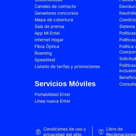
Canales de contacto
Devoluc
Samsung Galaxy A34
Samsung Galaxy 
Ganadores concursos
Neutral
Samsung Galaxy A54
Samsung Galaxy 
Mapa de cobertura
Condici
Sala de prensa
Sistema 
Samsung Galaxy S22 Plus
Samsung Galaxy S
App Mi Entel
Política
Internet Hogar
Política
Samsung Galaxy S23 Fe
Samsung Galaxy 
Fibra Óptica
Política
Samsung Galaxy Z Flip 4
Samsung Galaxy Z 
Coorpor
Roaming
Solicit
Speedtest
VIVO V25e
VIVO V30 SE
Política
Listado de tarifas y promociones
inclusió
VIVO Y53s
VIVO Y55
Benefici
Xiaomi 12T Pro
Xiaomi 13T
Servicios Móviles
Consult
Xiaomi Redmi A2
Xiaomi Redmi 9A
Portabilidad Entel
Línea nueva Entel
Xiaomi Redmi 10C
Xiaomi Redmi 12
Xiaomi Redmi Note 9 Pro
Xiaomi Redmi Not
Xiaomi Redmi Note 11 Pro
Xiaomi Redmi Not
Condiciones de uso y
Libro de
Xiaomi Redmi Not
privacidad del sitio.
Reclamaciones