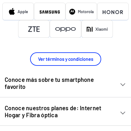
Apple
Motorola
Xiaomi
Ver términos y condiciones
Conoce más sobre tu smartphone
favorito
Chip Entel
Conoce nuestros planes de: Internet
Apple iPhone 11
Hogar y Fibra óptica
Apple iPhone 12 Mini
Internet Hogar
Apple iPhone 12