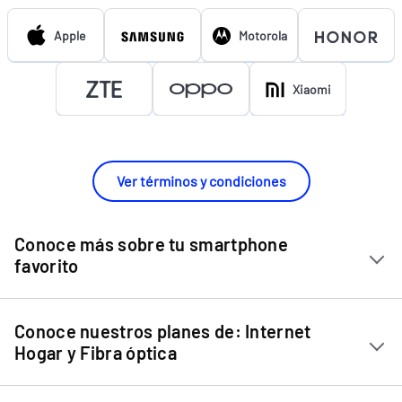
Apple
Motorola
Xiaomi
Ver términos y condiciones
Conoce más sobre tu smartphone
favorito
Chip Entel
Conoce nuestros planes de: Internet
Apple iPhone 11
Hogar y Fibra óptica
Apple iPhone 12 Mini
Internet Hogar
Apple iPhone 12