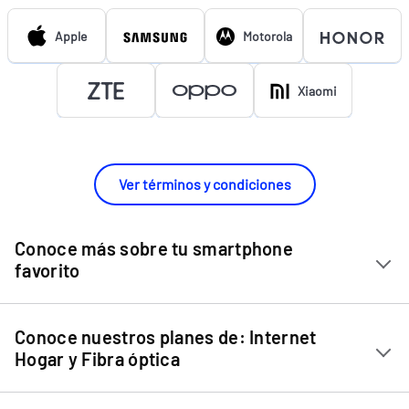
Apple
Motorola
Xiaomi
Ver términos y condiciones
Conoce más sobre tu smartphone
favorito
Chip Entel
Conoce nuestros planes de: Internet
Apple iPhone 11
Hogar y Fibra óptica
Apple iPhone 12 Mini
Internet Hogar
Apple iPhone 12