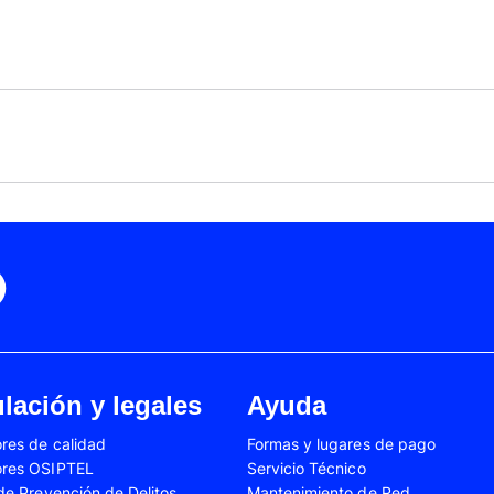
Black Friday
Cyber Monday
Motorola Moto Edge 50
ge 40 Neo
Fusión
Motorola Moto Edge
0
Motorola Moto E32
Motorola Moto G04
 Ed. Esp.
Motorola Moto G20
Motorola Moto G200
4 Power
Motorola Moto G31
Motorola Moto G35
3
Motorola Moto G54
Motorola Moto G84
Oppo A17
Oppo A38
Oppo A58
Oppo A60
Oppo A80
Oppo Reno 10
Oppo Reno 6 Lite
Oppo Reno 7
A02s
Samsung Galaxy A03
Samsung Galaxy A0
lación y legales
Ayuda
A04e
Samsung Galaxy A05
Samsung Galaxy A0
res de calidad
Formas y lugares de pago
A13
Samsung Galaxy A14
Samsung Galaxy A1
ores OSIPTEL
Servicio Técnico
A23
Samsung Galaxy A24
Samsung Galaxy A2
 de Prevención de Delitos
Mantenimiento de Red