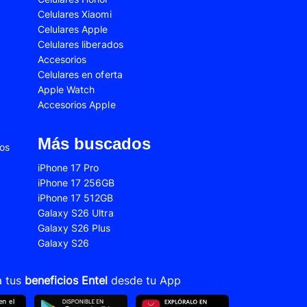
Celulares Xiaomi
2s
Samsung Galaxy A53
Celulares Apple
 Fe
Samsung Galaxy S22
Celulares liberados
Accesorios
 Plus
Samsung Galaxy S23 Ultra
Celulares en oferta
Apple Watch
 Ultra
Samsung Galaxy S24 Fe
Accesorios Apple
old 5
VIVO V21
VIVO Y28s
Más buscados
ios
Xiaomi 12T
iPhone 17 Pro
iPhone 17 256GB
Xiaomi Redmi A1
iPhone 17 512GB
22
Xiaomi Redmi 10A
Galaxy S26 Ultra
Galaxy S26 Plus
Xiaomi Redmi 14C
Galaxy S26
10s
Xiaomi Redmi Note 11
12s
Xiaomi Redmi Note 13
a tus
beneficios Entel
desde tu App