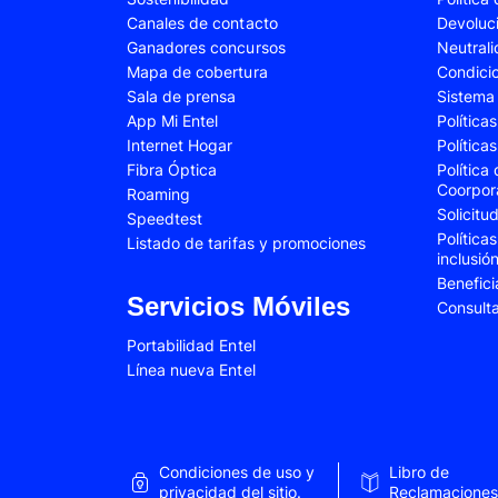
Canales de contacto
Devoluc
Samsung Galaxy A34
Samsung Galaxy 
Ganadores concursos
Neutral
Samsung Galaxy A54
Samsung Galaxy 
Mapa de cobertura
Condici
Sala de prensa
Sistema 
Samsung Galaxy S22 Plus
Samsung Galaxy S
App Mi Entel
Política
Internet Hogar
Política
Samsung Galaxy S23 Fe
Samsung Galaxy 
Fibra Óptica
Política
Samsung Galaxy Z Flip 4
Samsung Galaxy Z 
Coorpor
Roaming
Solicit
Speedtest
VIVO V25e
VIVO V30 SE
Política
Listado de tarifas y promociones
inclusió
VIVO Y53s
VIVO Y55
Benefici
Xiaomi 12T Pro
Xiaomi 13T
Servicios Móviles
Consult
Xiaomi Redmi A2
Xiaomi Redmi 9A
Portabilidad Entel
Línea nueva Entel
Xiaomi Redmi 10C
Xiaomi Redmi 12
Xiaomi Redmi Note 9 Pro
Xiaomi Redmi Not
Xiaomi Redmi Note 11 Pro
Xiaomi Redmi Not
Condiciones de uso y
Libro de
Xiaomi Redmi Not
privacidad del sitio.
Reclamaciones