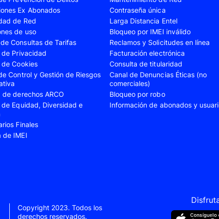
iones Ex Abonados
Contraseña única
A35
Samsung Galaxy A52
Samsung Galaxy A5
idad de Red
Larga Distancia Entel
A55
Samsung Galaxy S20 Fe
Samsung Galaxy S21
ones de uso
Bloqueo por IMEI inválido
de Consultas de Tarifas
Reclamos y Solicitudes en línea
22 Ultra
Samsung Galaxy S23
Samsung Galaxy S23
s de Privacidad
Facturación electrónica
s de Cookies
Consulta de titularidad
S24
Samsung Galaxy S24 Plus
Samsung Galaxy S24
 de Control y Gestión de Riesgos
Canal de Denuncias Éticas (no
Flip 5
Samsung Galaxy Z Fold 4
Samsung Galaxy Z F
ativa
comerciales)
ud de derechos ARCO
Bloqueo por robo
VIVO V40 SE
VIVO Y21s
s de Equidad, Diversidad e
Información de abonados y usuar
n
Xiaomi 11T
Xiaomi 12
arios Finales
Xiaomi 14T
Xiaomi 14 Ultra
a de IMEI
Xiaomi Redmi 9C
Xiaomi Redmi 10 20
Xiaomi Redmi 12C
Xiaomi Redmi 13C
e 10
Xiaomi Redmi Note 10 Pro
Xiaomi Redmi Note 
e 11s
Xiaomi Redmi Note 12
Xiaomi Redmi Note 
Disfrut
Copyright 2023. Todos los
e 13 Pro
derechos reservados.