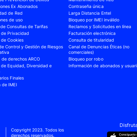
iones Ex Abonados
Contraseña única
A35
Samsung Galaxy A52
Samsung Galaxy A5
idad de Red
Larga Distancia Entel
A55
Samsung Galaxy S20 Fe
Samsung Galaxy S21
ones de uso
Bloqueo por IMEI inválido
de Consultas de Tarifas
Reclamos y Solicitudes en línea
22 Ultra
Samsung Galaxy S23
Samsung Galaxy S23
s de Privacidad
Facturación electrónica
s de Cookies
Consulta de titularidad
S24
Samsung Galaxy S24 Plus
Samsung Galaxy S24
 de Control y Gestión de Riesgos
Canal de Denuncias Éticas (no
Flip 5
Samsung Galaxy Z Fold 4
Samsung Galaxy Z F
ativa
comerciales)
ud de derechos ARCO
Bloqueo por robo
VIVO V40 SE
VIVO Y21s
s de Equidad, Diversidad e
Información de abonados y usuar
n
Xiaomi 11T
Xiaomi 12
arios Finales
Xiaomi 14T
Xiaomi 14 Ultra
a de IMEI
Xiaomi Redmi 9C
Xiaomi Redmi 10 20
Xiaomi Redmi 12C
Xiaomi Redmi 13C
e 10
Xiaomi Redmi Note 10 Pro
Xiaomi Redmi Note 
e 11s
Xiaomi Redmi Note 12
Xiaomi Redmi Note 
Disfrut
Copyright 2023. Todos los
e 13 Pro
derechos reservados.