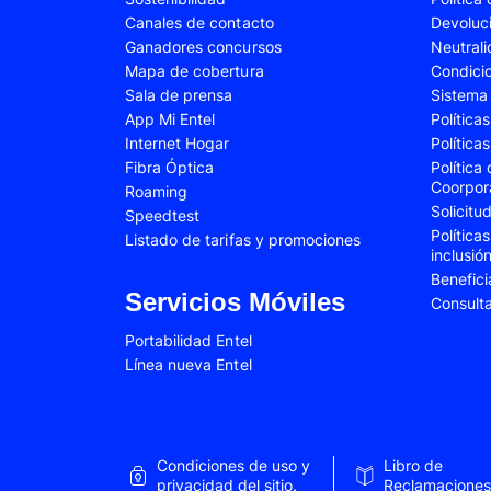
Canales de contacto
Devoluc
Samsung Galaxy A34
Samsung Galaxy 
Ganadores concursos
Neutral
Samsung Galaxy A54
Samsung Galaxy 
Mapa de cobertura
Condici
Sala de prensa
Sistema 
Samsung Galaxy S22 Plus
Samsung Galaxy S
App Mi Entel
Política
Internet Hogar
Política
Samsung Galaxy S23 Fe
Samsung Galaxy 
Fibra Óptica
Política
Samsung Galaxy Z Flip 4
Samsung Galaxy Z 
Coorpor
Roaming
Solicit
Speedtest
VIVO V25e
VIVO V30 SE
Política
Listado de tarifas y promociones
inclusió
VIVO Y53s
VIVO Y55
Benefici
Xiaomi 12T Pro
Xiaomi 13T
Servicios Móviles
Consult
Xiaomi Redmi A2
Xiaomi Redmi 9A
Portabilidad Entel
Línea nueva Entel
Xiaomi Redmi 10C
Xiaomi Redmi 12
Xiaomi Redmi Note 9 Pro
Xiaomi Redmi Not
Xiaomi Redmi Note 11 Pro
Xiaomi Redmi Not
Condiciones de uso y
Libro de
Xiaomi Redmi Not
privacidad del sitio.
Reclamaciones