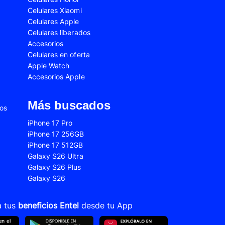
Celulares Xiaomi
2s
Samsung Galaxy A53
Celulares Apple
 Fe
Samsung Galaxy S22
Celulares liberados
Accesorios
 Plus
Samsung Galaxy S23 Ultra
Celulares en oferta
Apple Watch
 Ultra
Samsung Galaxy S24 Fe
Accesorios Apple
old 5
VIVO V21
VIVO Y28s
Más buscados
ios
Xiaomi 12T
iPhone 17 Pro
iPhone 17 256GB
Xiaomi Redmi A1
iPhone 17 512GB
22
Xiaomi Redmi 10A
Galaxy S26 Ultra
Galaxy S26 Plus
Xiaomi Redmi 14C
Galaxy S26
10s
Xiaomi Redmi Note 11
12s
Xiaomi Redmi Note 13
a tus
beneficios Entel
desde tu App