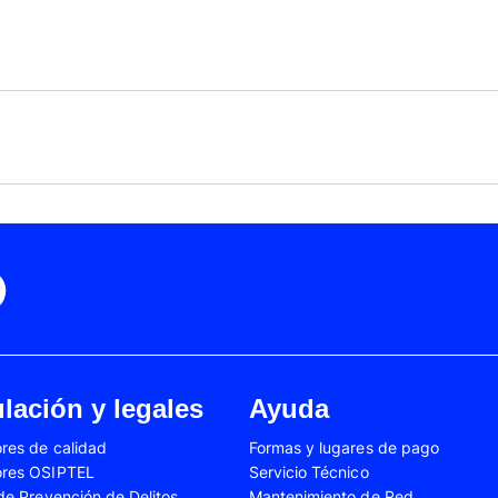
Black Friday
Cyber Monday
Motorola Moto Edge 50
ge 40 Neo
Fusión
Motorola Moto Edge
0
Motorola Moto E32
Motorola Moto G04
 Ed. Esp.
Motorola Moto G20
Motorola Moto G200
4 Power
Motorola Moto G31
Motorola Moto G35
3
Motorola Moto G54
Motorola Moto G84
Oppo A17
Oppo A38
Oppo A58
Oppo A60
Oppo A80
Oppo Reno 10
Oppo Reno 6 Lite
Oppo Reno 7
A02s
Samsung Galaxy A03
Samsung Galaxy A0
lación y legales
Ayuda
A04e
Samsung Galaxy A05
Samsung Galaxy A0
res de calidad
Formas y lugares de pago
A13
Samsung Galaxy A14
Samsung Galaxy A1
ores OSIPTEL
Servicio Técnico
A23
Samsung Galaxy A24
Samsung Galaxy A2
 de Prevención de Delitos
Mantenimiento de Red