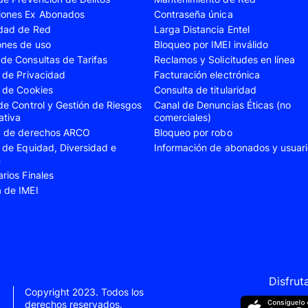
iones Ex Abonados
Contraseña única
A35
Samsung Galaxy A52
Samsung Galaxy A5
idad de Red
Larga Distancia Entel
A55
Samsung Galaxy S20 Fe
Samsung Galaxy S21
ones de uso
Bloqueo por IMEI inválido
de Consultas de Tarifas
Reclamos y Solicitudes en línea
22 Ultra
Samsung Galaxy S23
Samsung Galaxy S23
s de Privacidad
Facturación electrónica
s de Cookies
Consulta de titularidad
S24
Samsung Galaxy S24 Plus
Samsung Galaxy S24
 de Control y Gestión de Riesgos
Canal de Denuncias Éticas (no
Flip 5
Samsung Galaxy Z Fold 4
Samsung Galaxy Z F
ativa
comerciales)
ud de derechos ARCO
Bloqueo por robo
VIVO V40 SE
VIVO Y21s
s de Equidad, Diversidad e
Información de abonados y usuar
n
Xiaomi 11T
Xiaomi 12
arios Finales
Xiaomi 14T
Xiaomi 14 Ultra
a de IMEI
Xiaomi Redmi 9C
Xiaomi Redmi 10 20
Xiaomi Redmi 12C
Xiaomi Redmi 13C
e 10
Xiaomi Redmi Note 10 Pro
Xiaomi Redmi Note 
e 11s
Xiaomi Redmi Note 12
Xiaomi Redmi Note 
Disfrut
Copyright 2023. Todos los
e 13 Pro
derechos reservados.