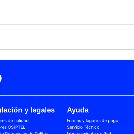
Black Friday
Cyber Monday
Motorola Moto Edge 50
ge 40 Neo
Fusión
Motorola Moto Edge
0
Motorola Moto E32
Motorola Moto G04
 Ed. Esp.
Motorola Moto G20
Motorola Moto G200
4 Power
Motorola Moto G31
Motorola Moto G35
3
Motorola Moto G54
Motorola Moto G84
Oppo A17
Oppo A38
Oppo A58
Oppo A60
Oppo A80
Oppo Reno 10
Oppo Reno 6 Lite
Oppo Reno 7
A02s
Samsung Galaxy A03
Samsung Galaxy A0
lación y legales
Ayuda
A04e
Samsung Galaxy A05
Samsung Galaxy A0
res de calidad
Formas y lugares de pago
A13
Samsung Galaxy A14
Samsung Galaxy A1
ores OSIPTEL
Servicio Técnico
A23
Samsung Galaxy A24
Samsung Galaxy A2
 de Prevención de Delitos
Mantenimiento de Red