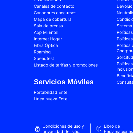
Canales de contacto
Devoluc
Samsung Galaxy A34
Samsung Galaxy 
Ganadores concursos
Neutral
Samsung Galaxy A54
Samsung Galaxy 
Mapa de cobertura
Condici
Sala de prensa
Sistema 
Samsung Galaxy S22 Plus
Samsung Galaxy S
App Mi Entel
Política
Internet Hogar
Política
Samsung Galaxy S23 Fe
Samsung Galaxy 
Fibra Óptica
Política
Samsung Galaxy Z Flip 4
Samsung Galaxy Z 
Coorpor
Roaming
Solicit
Speedtest
VIVO V25e
VIVO V30 SE
Política
Listado de tarifas y promociones
inclusió
VIVO Y53s
VIVO Y55
Benefici
Xiaomi 12T Pro
Xiaomi 13T
Servicios Móviles
Consult
Xiaomi Redmi A2
Xiaomi Redmi 9A
Portabilidad Entel
Línea nueva Entel
Xiaomi Redmi 10C
Xiaomi Redmi 12
Xiaomi Redmi Note 9 Pro
Xiaomi Redmi Not
Xiaomi Redmi Note 11 Pro
Xiaomi Redmi Not
Condiciones de uso y
Libro de
Xiaomi Redmi Not
privacidad del sitio.
Reclamaciones