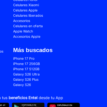
Celulares Xiaomi
2s
Samsung Galaxy A53
Celulares Apple
 Fe
Samsung Galaxy S22
Celulares liberados
Accesorios
 Plus
Samsung Galaxy S23 Ultra
Celulares en oferta
Apple Watch
 Ultra
Samsung Galaxy S24 Fe
Accesorios Apple
old 5
VIVO V21
VIVO Y28s
Más buscados
ios
Xiaomi 12T
iPhone 17 Pro
iPhone 17 256GB
Xiaomi Redmi A1
iPhone 17 512GB
22
Xiaomi Redmi 10A
Galaxy S26 Ultra
Galaxy S26 Plus
Xiaomi Redmi 14C
Galaxy S26
10s
Xiaomi Redmi Note 11
12s
Xiaomi Redmi Note 13
a tus
beneficios Entel
desde tu App