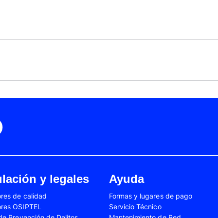
Black Friday
Cyber Monday
Motorola Moto Edge 50
ge 40 Neo
Fusión
Motorola Moto Edge
0
Motorola Moto E32
Motorola Moto G04
 Ed. Esp.
Motorola Moto G20
Motorola Moto G200
4 Power
Motorola Moto G31
Motorola Moto G35
3
Motorola Moto G54
Motorola Moto G84
Oppo A17
Oppo A38
Oppo A58
Oppo A60
Oppo A80
Oppo Reno 10
Oppo Reno 6 Lite
Oppo Reno 7
A02s
Samsung Galaxy A03
Samsung Galaxy A0
lación y legales
Ayuda
A04e
Samsung Galaxy A05
Samsung Galaxy A0
res de calidad
Formas y lugares de pago
A13
Samsung Galaxy A14
Samsung Galaxy A1
ores OSIPTEL
Servicio Técnico
A23
Samsung Galaxy A24
Samsung Galaxy A2
 de Prevención de Delitos
Mantenimiento de Red