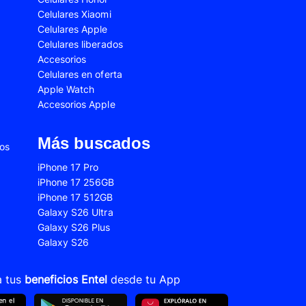
Celulares Xiaomi
2s
Samsung Galaxy A53
Celulares Apple
 Fe
Samsung Galaxy S22
Celulares liberados
Accesorios
 Plus
Samsung Galaxy S23 Ultra
Celulares en oferta
Apple Watch
 Ultra
Samsung Galaxy S24 Fe
Accesorios Apple
old 5
VIVO V21
VIVO Y28s
Más buscados
ios
Xiaomi 12T
iPhone 17 Pro
iPhone 17 256GB
Xiaomi Redmi A1
iPhone 17 512GB
22
Xiaomi Redmi 10A
Galaxy S26 Ultra
Galaxy S26 Plus
Xiaomi Redmi 14C
Galaxy S26
10s
Xiaomi Redmi Note 11
12s
Xiaomi Redmi Note 13
a tus
beneficios Entel
desde tu App