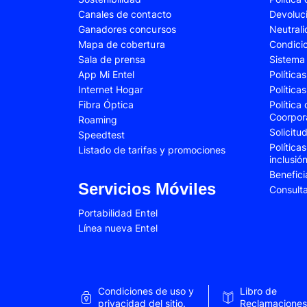
Canales de contacto
Devoluc
Samsung Galaxy A34
Samsung Galaxy 
Ganadores concursos
Neutral
Samsung Galaxy A54
Samsung Galaxy 
Mapa de cobertura
Condici
Sala de prensa
Sistema 
Samsung Galaxy S22 Plus
Samsung Galaxy S
App Mi Entel
Política
Internet Hogar
Política
Samsung Galaxy S23 Fe
Samsung Galaxy 
Fibra Óptica
Política
Samsung Galaxy Z Flip 4
Samsung Galaxy Z 
Coorpor
Roaming
Solicit
Speedtest
VIVO V25e
VIVO V30 SE
Política
Listado de tarifas y promociones
inclusió
VIVO Y53s
VIVO Y55
Benefici
Xiaomi 12T Pro
Xiaomi 13T
Servicios Móviles
Consult
Xiaomi Redmi A2
Xiaomi Redmi 9A
Portabilidad Entel
Línea nueva Entel
Xiaomi Redmi 10C
Xiaomi Redmi 12
Xiaomi Redmi Note 9 Pro
Xiaomi Redmi Not
Xiaomi Redmi Note 11 Pro
Xiaomi Redmi Not
Condiciones de uso y
Libro de
Xiaomi Redmi Not
privacidad del sitio.
Reclamaciones