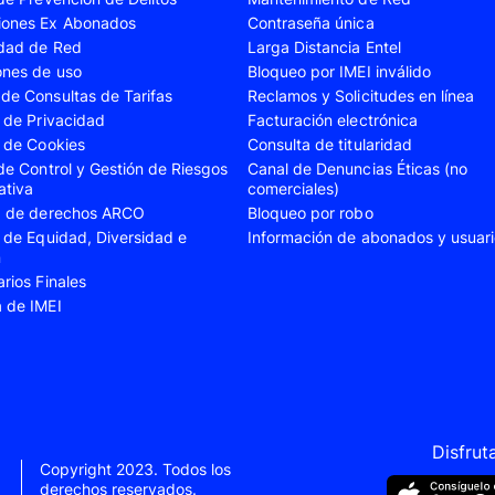
iones Ex Abonados
Contraseña única
A35
Samsung Galaxy A52
Samsung Galaxy A5
idad de Red
Larga Distancia Entel
A55
Samsung Galaxy S20 Fe
Samsung Galaxy S21
ones de uso
Bloqueo por IMEI inválido
de Consultas de Tarifas
Reclamos y Solicitudes en línea
22 Ultra
Samsung Galaxy S23
Samsung Galaxy S23
s de Privacidad
Facturación electrónica
s de Cookies
Consulta de titularidad
S24
Samsung Galaxy S24 Plus
Samsung Galaxy S24
 de Control y Gestión de Riesgos
Canal de Denuncias Éticas (no
Flip 5
Samsung Galaxy Z Fold 4
Samsung Galaxy Z F
ativa
comerciales)
ud de derechos ARCO
Bloqueo por robo
VIVO V40 SE
VIVO Y21s
s de Equidad, Diversidad e
Información de abonados y usuar
n
Xiaomi 11T
Xiaomi 12
arios Finales
Xiaomi 14T
Xiaomi 14 Ultra
a de IMEI
Xiaomi Redmi 9C
Xiaomi Redmi 10 20
Xiaomi Redmi 12C
Xiaomi Redmi 13C
e 10
Xiaomi Redmi Note 10 Pro
Xiaomi Redmi Note 
e 11s
Xiaomi Redmi Note 12
Xiaomi Redmi Note 
Disfrut
Copyright 2023. Todos los
e 13 Pro
derechos reservados.