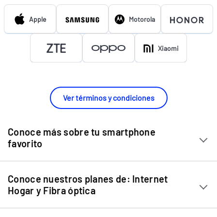
Apple
Motorola
Xiaomi
Ver términos y condiciones
Conoce más sobre tu smartphone
favorito
Chip Entel
Conoce nuestros planes de: Internet
Apple iPhone 11
Hogar y Fibra óptica
Apple iPhone 12 Mini
Internet Hogar
Apple iPhone 12