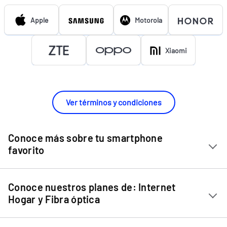
Apple
Motorola
Xiaomi
Ver términos y condiciones
Conoce más sobre tu smartphone
favorito
Chip Entel
Conoce nuestros planes de: Internet
Apple iPhone 11
Hogar y Fibra óptica
Apple iPhone 12 Mini
Internet Hogar
Apple iPhone 12