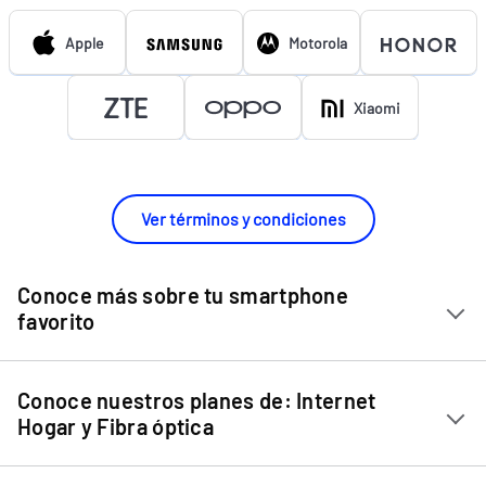
Apple
Motorola
Xiaomi
Ver términos y condiciones
Conoce más sobre tu smartphone
favorito
Chip Entel
Conoce nuestros planes de: Internet
Apple iPhone 11
Hogar y Fibra óptica
Apple iPhone 12 Mini
Internet Hogar
Apple iPhone 12