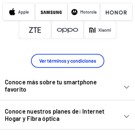
Apple
Motorola
Xiaomi
Ver términos y condiciones
Conoce más sobre tu smartphone
favorito
Chip Entel
Conoce nuestros planes de: Internet
Apple iPhone 11
Hogar y Fibra óptica
Apple iPhone 12 Mini
Internet Hogar
Apple iPhone 12