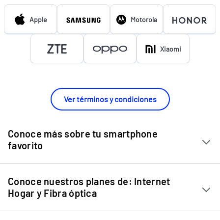
Apple
Motorola
Xiaomi
Ver términos y condiciones
Conoce más sobre tu smartphone
favorito
Chip Entel
Conoce nuestros planes de: Internet
Apple iPhone 11
Hogar y Fibra óptica
Apple iPhone 12 Mini
Internet Hogar
Apple iPhone 12