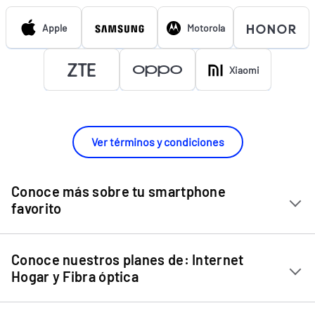
Apple
Motorola
Xiaomi
Ver términos y condiciones
Conoce más sobre tu smartphone
favorito
Chip Entel
Conoce nuestros planes de: Internet
Apple iPhone 11
Hogar y Fibra óptica
Apple iPhone 12 Mini
Internet Hogar
Apple iPhone 12