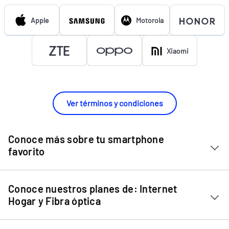
Apple
Motorola
Xiaomi
Ver términos y condiciones
Conoce más sobre tu smartphone
favorito
Chip Entel
Conoce nuestros planes de: Internet
Apple iPhone 11
Hogar y Fibra óptica
Apple iPhone 12 Mini
Internet Hogar
Apple iPhone 12