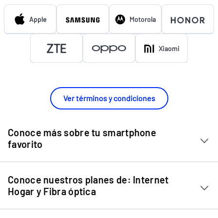
Apple
Motorola
Xiaomi
Ver términos y condiciones
Conoce más sobre tu smartphone
favorito
Chip Entel
Conoce nuestros planes de: Internet
Apple iPhone 11
Hogar y Fibra óptica
Apple iPhone 12 Mini
Internet Hogar
Apple iPhone 12