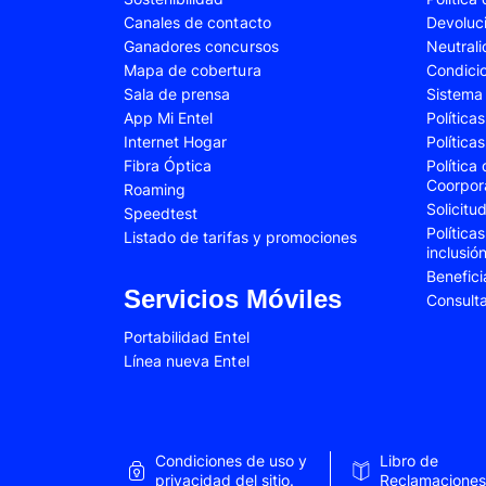
Canales de contacto
Devoluc
Samsung Galaxy A34
Samsung Galaxy 
Ganadores concursos
Neutral
Samsung Galaxy A54
Samsung Galaxy 
Mapa de cobertura
Condici
Sala de prensa
Sistema 
Samsung Galaxy S22 Plus
Samsung Galaxy S
App Mi Entel
Política
Internet Hogar
Política
Samsung Galaxy S23 Fe
Samsung Galaxy 
Fibra Óptica
Política
Samsung Galaxy Z Flip 4
Samsung Galaxy Z 
Coorpor
Roaming
Solicit
Speedtest
VIVO V25e
VIVO V30 SE
Política
Listado de tarifas y promociones
inclusió
VIVO Y53s
VIVO Y55
Benefici
Xiaomi 12T Pro
Xiaomi 13T
Servicios Móviles
Consult
Xiaomi Redmi A2
Xiaomi Redmi 9A
Portabilidad Entel
Línea nueva Entel
Xiaomi Redmi 10C
Xiaomi Redmi 12
Xiaomi Redmi Note 9 Pro
Xiaomi Redmi Not
Xiaomi Redmi Note 11 Pro
Xiaomi Redmi Not
Condiciones de uso y
Libro de
Xiaomi Redmi Not
privacidad del sitio.
Reclamaciones