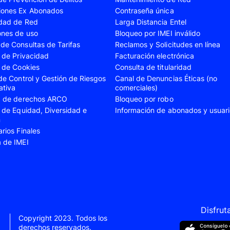
iones Ex Abonados
Contraseña única
A35
Samsung Galaxy A52
Samsung Galaxy A5
idad de Red
Larga Distancia Entel
A55
Samsung Galaxy S20 Fe
Samsung Galaxy S21
ones de uso
Bloqueo por IMEI inválido
de Consultas de Tarifas
Reclamos y Solicitudes en línea
22 Ultra
Samsung Galaxy S23
Samsung Galaxy S23
s de Privacidad
Facturación electrónica
s de Cookies
Consulta de titularidad
S24
Samsung Galaxy S24 Plus
Samsung Galaxy S24
 de Control y Gestión de Riesgos
Canal de Denuncias Éticas (no
Flip 5
Samsung Galaxy Z Fold 4
Samsung Galaxy Z F
ativa
comerciales)
ud de derechos ARCO
Bloqueo por robo
VIVO V40 SE
VIVO Y21s
s de Equidad, Diversidad e
Información de abonados y usuar
n
Xiaomi 11T
Xiaomi 12
arios Finales
Xiaomi 14T
Xiaomi 14 Ultra
a de IMEI
Xiaomi Redmi 9C
Xiaomi Redmi 10 20
Xiaomi Redmi 12C
Xiaomi Redmi 13C
e 10
Xiaomi Redmi Note 10 Pro
Xiaomi Redmi Note 
e 11s
Xiaomi Redmi Note 12
Xiaomi Redmi Note 
Disfrut
Copyright 2023. Todos los
e 13 Pro
derechos reservados.