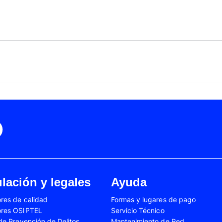
Black Friday
Cyber Monday
Motorola Moto Edge 50
ge 40 Neo
Fusión
Motorola Moto Edge
0
Motorola Moto E32
Motorola Moto G04
 Ed. Esp.
Motorola Moto G20
Motorola Moto G200
4 Power
Motorola Moto G31
Motorola Moto G35
3
Motorola Moto G54
Motorola Moto G84
Oppo A17
Oppo A38
Oppo A58
Oppo A60
Oppo A80
Oppo Reno 10
Oppo Reno 6 Lite
Oppo Reno 7
A02s
Samsung Galaxy A03
Samsung Galaxy A0
lación y legales
Ayuda
A04e
Samsung Galaxy A05
Samsung Galaxy A0
res de calidad
Formas y lugares de pago
A13
Samsung Galaxy A14
Samsung Galaxy A1
ores OSIPTEL
Servicio Técnico
A23
Samsung Galaxy A24
Samsung Galaxy A2
 de Prevención de Delitos
Mantenimiento de Red