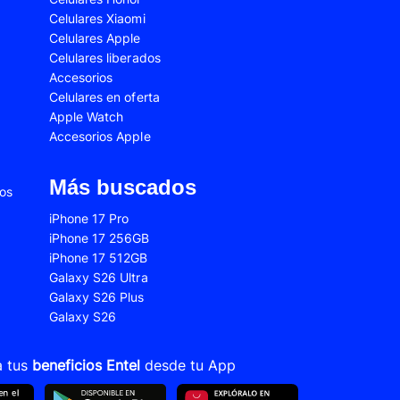
Celulares Xiaomi
2s
Samsung Galaxy A53
Celulares Apple
 Fe
Samsung Galaxy S22
Celulares liberados
Accesorios
 Plus
Samsung Galaxy S23 Ultra
Celulares en oferta
Apple Watch
 Ultra
Samsung Galaxy S24 Fe
Accesorios Apple
old 5
VIVO V21
VIVO Y28s
Más buscados
ios
Xiaomi 12T
iPhone 17 Pro
iPhone 17 256GB
Xiaomi Redmi A1
iPhone 17 512GB
22
Xiaomi Redmi 10A
Galaxy S26 Ultra
Galaxy S26 Plus
Xiaomi Redmi 14C
Galaxy S26
10s
Xiaomi Redmi Note 11
12s
Xiaomi Redmi Note 13
a tus
beneficios Entel
desde tu App